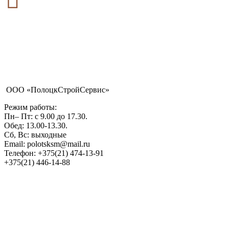

ООО «ПолоцкСтройСервис»
Режим работы:
Пн– Пт: с 9.00 до 17.30.
Обед: 13.00-13.30.
Сб, Вс: выходные
Email: polotsksm@mail.ru
Телефон: +375(21) 474-13-91
+375(21) 446-14-88
Республика Беларусь,
Витебская область